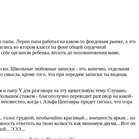
о папы. Лерин папа работал на каком-то фондовым рынке, а это
жились во втором классе на фоне общей сердечной
 себе организм ребенка, вплоть до неповиновения маме,
писки. Школьные любовные записки - это, конечно, отдельная
о смысла, кроме того, что при передаче записки ты видишь
 и папу Y для разговора на эту щекотливую тему. Слушаю,
 большим стажем - благополучно переводит разговор на какой-
а неизвестно, когда с Альфа Центавры придет сигнал, что пора
голос грудной, необычайно красивый... внешность яркая... но
овность ответить на твою колкость как минимум двумя... Вот он
й... ЭЭЭ...