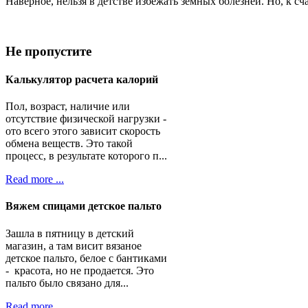
Наверное, нельзя в детстве избежать земных болезней. Но, к с
Не
пропустите
Калькулятор расчета калорий
Пол, возраст, наличие или
отсутствие физической нагрузки -
ото всего этого зависит скорость
обмена веществ. Это такой
процесс, в результате которого п...
Read more ...
Вяжем спицами детское пальто
Зашла в пятницу в детский
магазин, а там висит вязаное
детское пальто, белое с бантиками
- красота, но не продается. Это
пальто было связано для...
Read more ...