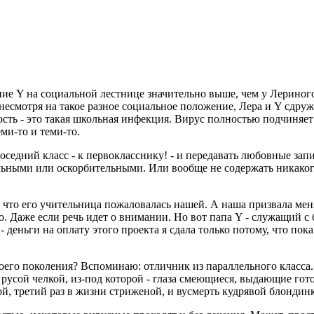
ение Y на социальной лестнице значительно выше, чем у Лериног
 несмотря на такое разное социальное положение, Лера и Y сдру
сть - это такая школьная инфекция. Вирус полностью подчиняет
ми-то и теми-то.
соседний класс - к первокласснику! - и передавать любовные за
ельными или оскорбительными. Или вообще не содержать никаког
что его учительница пожаловалась нашей. А наша призвала меня
о. Даже если речь идет о внимании. Но вот папа Y - служащий с
 - деньги на оплату этого проекта я сдала только потому, что пок
о поколения? Вспоминаю: отличник из параллельного класса... 
 русой челкой, из-под которой - глаза смеющиеся, выдающие гот
й, третий раз в жизни стриженой, и вусмерть кудрявой блондинко