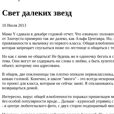
Свет далеких звезд
10 Июля 2013
Мама Y сдавала в декабре годовой отчет. Что означало: полож
от Златоуста примерно так же далеко, как Альфа Центавра. Но,
привязанности к мальчику из первого класса. Общая влюбленно
которая запрещает спускаться ниже по лестнице и общаться с те
Но как с ними не общаться! Не будешь же в одиночку бегать в 
тема. Они могут не содержать ни слова о любви, а быть хулит
объект, которому она адресована.
В общем, две поклонницы так плотно опекали первоклассника, 
киваю головой. Конечно, в школе "много" - это всегда нехорош
то проект для класса, которым он сейчас занят. Я откланиваюсь
возвращаться домой.
Интересно, вирус общей влюбленности поражал пришельцев моег
без особой популярности вроде... Дальше - курносый упрямец с
- в центре любительского фото, с двух сторон подпираемый мно