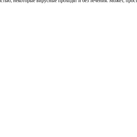
частью, некоторые вирусные проходят и без лечения. Может, про