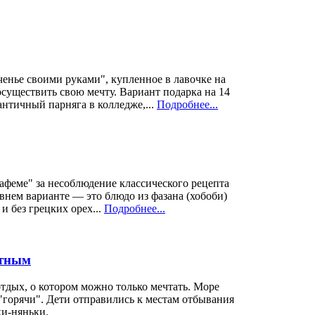
ченье своими руками", купленное в лавочке на
существить свою мечту. Вариант подарка на 14
античный парняга в колледже,...
Подробнее...
нафеме" за несоблюдение классического рецепта
внем варианте — это блюдо из фазана (хобоби)
 и без грецких орех...
Подробнее...
стным
отдых, о котором можно только мечтать. Море
к "горячи". Дети отправились к местам отбывания
ки-няньки.