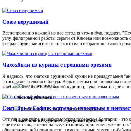
Союз нерушимый
Всенепременно каждой из нас сегодня что-нибудь подарят. "Пе
углу, филигранной работы серьги от Клюева или возможность о
февраля будет зависеть от того, кто ваш избранник - самый ром
Чахохбили из курицы с грецкими орехами
Я надеюсь, что знатоки грузинской кухни не предадут меня "а
этого замечательного блюда. Ведь в самом оригинальном и дре
колхидского ( а не из заурядной курицы), лука, томатов , зелени
Союз нерушимый
Сентябрь в Софии: встреча с известным и неизве
Отпуск в сентябре на черноморском побережье Болгарии - это 
Чахохбили из курицы с грецкими орехами
еще не остыло, а цены на все, что к нему прилегает, уже не та
образовательной повинности, а вместе с ними мамушки-бабуш