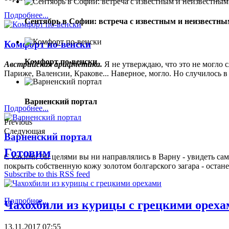
Подробнее...
Сентябрь в Софии: встреча с известным и неизвестны
Комфорт по-венски
Комфорт по-венски
Австрийская арифметика.
Я не утверждаю, что это не могло 
Париже, Валенсии, Кракове... Наверное, могло. Но случилось в
Варненский портал
Подробнее...
Previous
Следующая
Варненский портал
Готовим
С какими бы целями вы ни направлялись в Варну - увидеть сам
покрыть собственную кожу золотом болгарского загара - остане
Subscribe to this RSS feed
Подробнее...
Чахохбили из курицы с грецкими ореха
13.11.2017 07:55